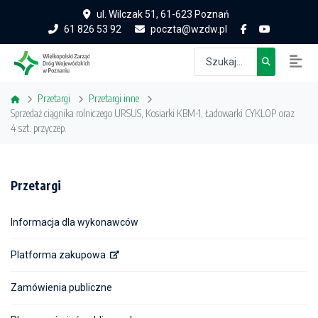
ul. Wilczak 51, 61-623 Poznań
61 826 53 92
poczta@wzdw.pl
Przetargi
Przetargi inne
Sprzedaż ciągnika rolniczego URSUS, Kosiarki KBM-1, Ładowarki CYKLOP oraz
4 szt. przyczep.
Przetargi
Informacja dla wykonawców
Platforma zakupowa
Zamówienia publiczne