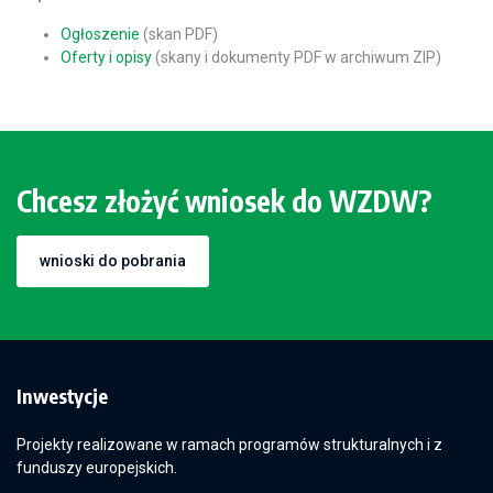
Ogłoszenie
(skan PDF)
Oferty i opisy
(skany i dokumenty PDF w archiwum ZIP)
Chcesz złożyć wniosek do WZDW?
wnioski do pobrania
Inwestycje
Projekty realizowane w ramach programów strukturalnych i z
funduszy europejskich.