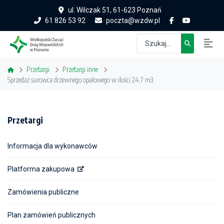
ul. Wilczak 51, 61-623 Poznań
61 826 53 92
poczta@wzdw.pl
Przetargi
Przetargi inne
Sprzedaż surowca drzewnego opałowego w ilości 24,7 m3
Przetargi
Informacja dla wykonawców
Platforma zakupowa
Zamówienia publiczne
Plan zamówień publicznych