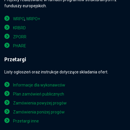
funduszy europejskich.
WRPO
,
WRPO+
KRBRD
ZPORR
PHARE
Przetargi
Listy ogłoszeń oraz instrukcje dotyczące składania ofert.
Informacje dla wykonawców
Plan zamówień publicznych
Zamówienia powyżej progów
Zamówienia poniżej progów
Przetargi inne