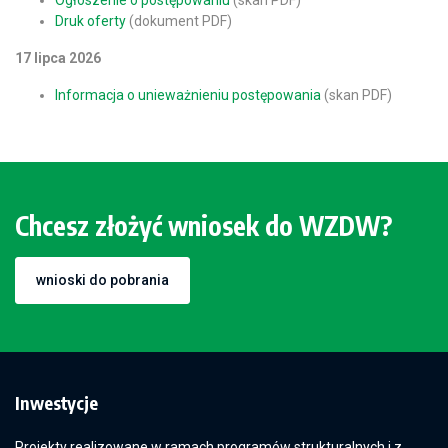
Ogłoszenie o postępowaniu
(skan PDF)
Druk oferty
(dokument PDF)
17 lipca 2026
Informacja o unieważnieniu postępowania
(skan PDF)
Chcesz złożyć wniosek do WZDW?
wnioski do pobrania
Inwestycje
Projekty realizowane w ramach programów strukturalnych i z