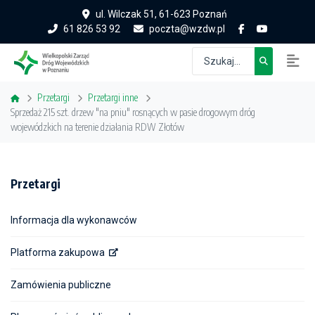
ul. Wilczak 51, 61-623 Poznań
61 826 53 92
poczta@wzdw.pl
Przetargi
Przetargi inne
Sprzedaż 215 szt. drzew "na pniu" rosnących w pasie drogowym dróg
wojewódzkich na terenie działania RDW Złotów
Przetargi
Informacja dla wykonawców
Platforma zakupowa
Zamówienia publiczne