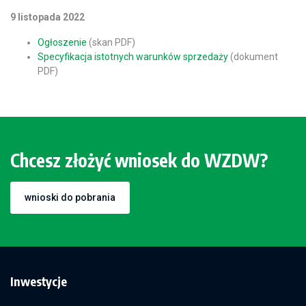
9 listopada 2022
Ogłoszenie
(skan PDF)
Specyfikacja istotnych warunków sprzedaży
(dokument
PDF)
Chcesz złożyć wniosek do WZDW?
wnioski do pobrania
Inwestycje