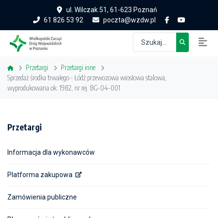
ul. Wilczak 51, 61-623 Poznań
61 826 53 92
poczta@wzdw.pl
Przetargi
Przetargi inne
Sprzedaż środka trwałego - Łódź przewozowa wiosłowa stalowa,
wyprodukowana ok. 1982, nr rej. BG-04-001
Przetargi
Informacja dla wykonawców
Platforma zakupowa
Zamówienia publiczne