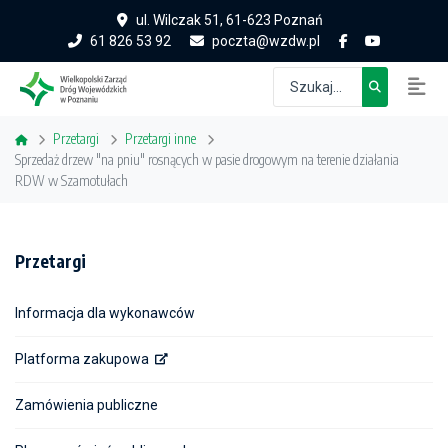
ul. Wilczak 51, 61-623 Poznań
61 826 53 92
poczta@wzdw.pl
Przetargi
Przetargi inne
Sprzedaż drzew "na pniu" rosnących w pasie drogowym na terenie działania
RDW w Szamotułach
Przetargi
Informacja dla wykonawców
Platforma zakupowa
Zamówienia publiczne