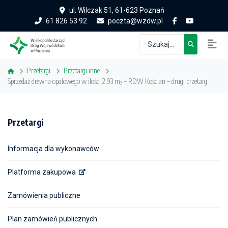
ul. Wilczak 51, 61-623 Poznań
61 826 53 92
poczta@wzdw.pl
Przetargi
Przetargi inne
Sprzedaż drewna opałowego w ilości 2,93 m³ – RDW Kościan – drugi przetarg
Przetargi
Informacja dla wykonawców
Platforma zakupowa
Zamówienia publiczne
Plan zamówień publicznych