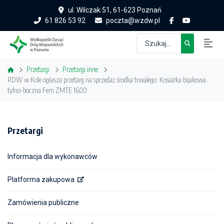
ul. Wilczak 51, 61-623 Poznań
61 826 53 92
poczta@wzdw.pl
Przetargi
Przetargi inne
RDW w Kole ogłasza przetarg na sprzedaż środka trwałego: Kosiarka bijakowa
tylno-boczna Ferri ZMTE 1600
Przetargi
Informacja dla wykonawców
Platforma zakupowa
Zamówienia publiczne