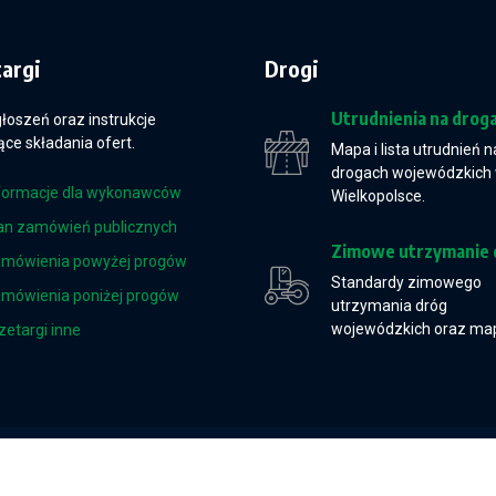
targi
Drogi
Utrudnienia na drog
głoszeń oraz instrukcje
ce składania ofert.
Mapa i lista utrudnień n
drogach wojewódzkich
formacje dla wykonawców
Wielkopolsce.
an zamówień publicznych
Zimowe utrzymanie 
mówienia powyżej progów
Standardy zimowego
mówienia poniżej progów
utrzymania dróg
wojewódzkich oraz ma
zetargi inne