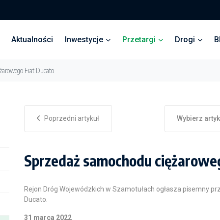
Aktualności
Inwestycje
Przetargi
Drogi
B
żarowego Fiat Ducato
Poprzedni artykuł
Wybierz arty
Sprzedaż samochodu ciężaroweg
Rejon Dróg Wojewódzkich w Szamotułach ogłasza pisemny prz
Ducato.
31 marca 2022