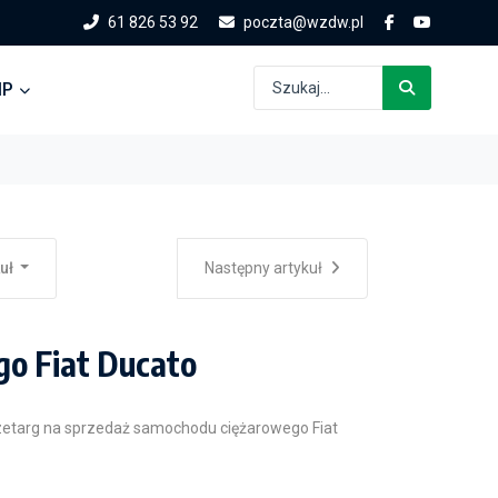
61 826 53 92
poczta@wzdw.pl
IP
kuł
Następny artykuł
o Fiat Ducato
etarg na sprzedaż samochodu ciężarowego Fiat