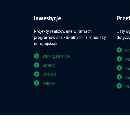
Inwestycje
Prze
Projekty realizowane w ramach
Listy o
programów strukturalnych i z funduszy
dotyczą
europejskich.
In
WRPO
,
WRPO+
Pl
KRBRD
Za
ZPORR
Za
PHARE
Pr