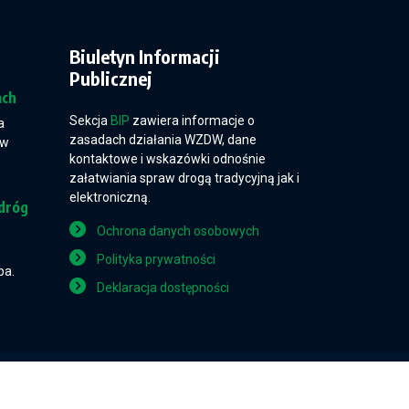
Biuletyn Informacji
Publicznej
ach
Sekcja
BIP
zawiera informacje o
a
zasadach działania WZDW, dane
 w
kontaktowe i wskazówki odnośnie
załatwiania spraw drogą tradycyjną jak i
elektroniczną.
dróg
Ochrona danych osobowych
Polityka prywatności
pa.
Deklaracja dostępności
Projekt i wykonanie: