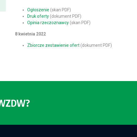
Ogłoszenie
(skan PDF)
Druk oferty
(dokument PDF)
Opinia rzeczoznawcy
(skan PDF)
8 kwietnia 2022
Zbiorcze zestawienie ofert
(dokument PDF)
o WZDW?