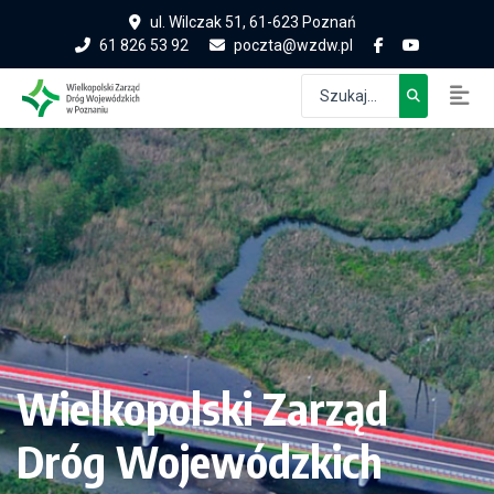
ul. Wilczak 51, 61-623 Poznań
61 826 53 92
poczta@wzdw.pl
Wielkopolski Zarząd
Dróg Wojewódzkich