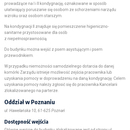
prowadzące na I i II kondygnację, oznakowane w sposób
ułatwiający poruszanie się osobom ze schorzeniami narządu
wzroku oraz osobom starszym.
Na kondygnacji II znajduje się pomieszczenie higieniczno-
sanitarne przystosowane dla osób
z niepełnosprawnością.
Do budynku można wejść z psem asystującym i psem
przewodnikiem.
W przypadku niemożności samodzielnego dotarcia do danej
komórki Zarządu istnieje możliwość zejścia pracownika lub
uzyskania pomocy w doprowadzeniu na daną kondygnację. Celem
uzyskania pomocy należy zgłosić się do pracownika Kancelarii
zlokalizowanego na parterze.
Oddział w Poznaniu
ul. Hawelańska 10, 61-625 Poznań
Dostępność wejścia
Główne wejście do budynku zlokalizowane jest od strony ul.