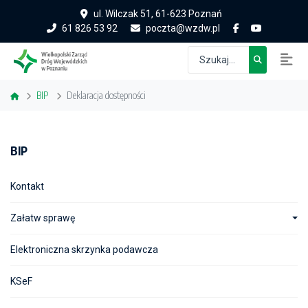
ul. Wilczak 51, 61-623 Poznań
61 826 53 92
poczta@wzdw.pl
BIP
Deklaracja dostępności
BIP
Kontakt
Załatw sprawę
Elektroniczna skrzynka podawcza
KSeF