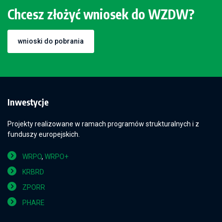
Chcesz złożyć wniosek do WZDW?
wnioski do pobrania
Inwestycje
Projekty realizowane w ramach programów strukturalnych i z
funduszy europejskich.
WRPO
,
WRPO+
KRBRD
ZPORR
PHARE