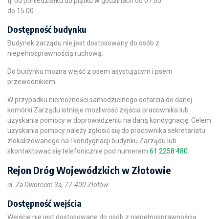
tj. od poniedziałku do piątku w godzinach od 07.00
do 15.00.
Dostępność budynku
Budynek zarządu nie jest dostosowany do osób z
niepełnosprawnością ruchową.
Do budynku można wejść z psem asystującym i psem
przewodnikiem.
W przypadku niemożności samodzielnego dotarcia do danej
komórki Zarządu istnieje możliwość zejścia pracownika lub
uzyskania pomocy w doprowadzeniu na daną kondygnację. Celem
uzyskania pomocy należy zgłosić się do pracownika sekretariatu
zlokalizowanego na I kondygnacji budynku Zarządu lub
skontaktować się telefonicznie pod numerem
61 2258 480
.
Rejon Dróg Wojewódzkich w Złotowie
ul. Za Dworcem 3a, 77-400 Złotów
Dostępność wejścia
Wejście nie jest dostosowane do osób z niepełnosprawnością