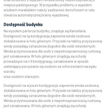
Brak utrudnień z wjazdem wózka osoby niepełnosprawnej z
miejsca parkingowego. W przypadku problemu z wjazdem
wózkiem inwalidzkim należy zadzwonić domofonem w celu
otwarcia automatycznej bramy wjazdowej.
Dostępność budynku
Na wysokim parterze budynku, znajduje się Kancelaria.
Dostępność na tą kondygnację zapewnia winda osobowa
zlokalizowana w holu głównym. Przyciski na tablicy przyzywowej
windy posiadają oznaczenia dogodne dla osób niewidomych.
Winda przystosowana dla osób z niepełnosprawnością ruchową
jest oznakowana. W holu głównym znajdują się schody
prowadzące na I i II kondygnację, oznakowane w sposób
ułatwiający poruszanie się osobom ze schorzeniami narządu
wzroku
oraz osobom starszym.
Dostępność na wyższe kondygnacje zapewnia winda osobowa,
zlokalizowana w holu głównym. Przyciski na tablicy przyzywowej
windy posiadają oznaczenia dogodne dla osób niewidomych.
Winda przystosowana dla osób z niepełnosprawnością ruchową
jest oznakowana. W holu głównym znajdują się schody