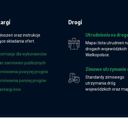
targi
Drogi
Utrudnienia na drog
głoszeń oraz instrukcje
ce składania ofert.
Mapa i lista utrudnień n
drogach wojewódzkich
formacje dla wykonawców
Wielkopolsce.
an zamówień publicznych
Zimowe utrzymanie 
mówienia powyżej progów
Standardy zimowego
mówienia poniżej progów
utrzymania dróg
wojewódzkich oraz ma
zetargi inne