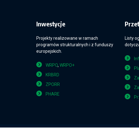
Inwestycje
Prze
Projekty realizowane w ramach
Listy o
programów strukturalnych i z funduszy
dotyczą
europejskich.
In
WRPO
,
WRPO+
Pl
KRBRD
Za
ZPORR
Za
PHARE
Pr