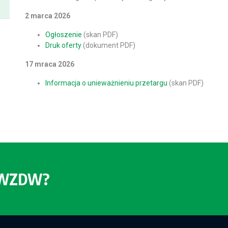
2 marca 2026
Ogłoszenie
(skan PDF)
Druk oferty
(dokument PDF)
17 mraca 2026
Informacja o unieważnieniu przetargu
(skan PDF)
o WZDW?