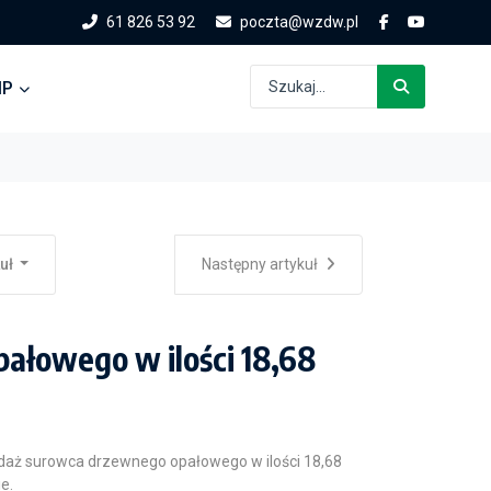
61 826 53 92
poczta@wzdw.pl
IP
kuł
Następny artykuł
ałowego w ilości 18,68
edaż surowca drzewnego opałowego w ilości 18,68
e.