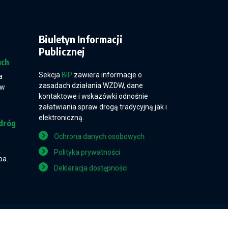
Biuletyn Informacji
Publicznej
ach
Sekcja
BIP
zawiera informacje o
a
zasadach działania WZDW, dane
 w
kontaktowe i wskazówki odnośnie
załatwiania spraw drogą tradycyjną jak i
elektroniczną.
dróg
Ochrona danych osobowych
Polityka prywatności
pa.
Deklaracja dostępności
Projekt i wykonanie: