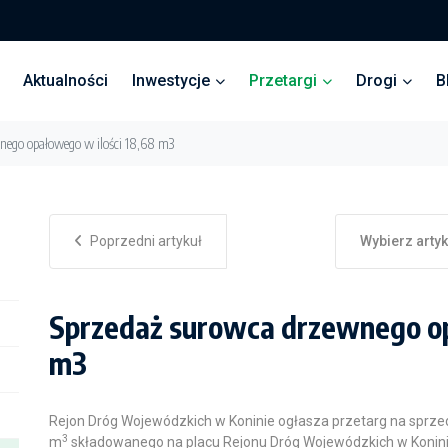
Aktualności
Inwestycje
Przetargi
Drogi
B
nego opałowego w ilości 18,68 m3
Poprzedni artykuł
Wybierz arty
Sprzedaż surowca drzewnego op
m3
Rejon Dróg Wojewódzkich w Koninie ogłasza przetarg na sprz
3
m
składowanego na placu Rejonu Dróg Wojewódzkich w Konini