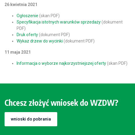
26 kwietnia 2021
Ogłoszenie
(skan PDF)
Specyfikacja istotnych warunków sprzedaży
(dokument
PDF)
Druk oferty
(dokument PDF)
Wykaz drzew do wycinki
(dokument PDF)
11 maja 2021
Informacja o wyborze najkorzystniejszej oferty
(skan PDF)
Chcesz złożyć wniosek do WZDW?
wnioski do pobrania