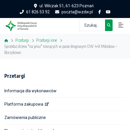
ul. Wilczak 51, 61-623 Poznań
61 826 53 92
poczta@wzdw.pl
Przetargi
Przetargi inne
Sprzedaż drzew "na pniu" rosnących w pasie drogowym DW 441 Miłosław –
Borzykowo
Przetargi
Informacja dla wykonawców
Platforma zakupowa
Zamówienia publiczne