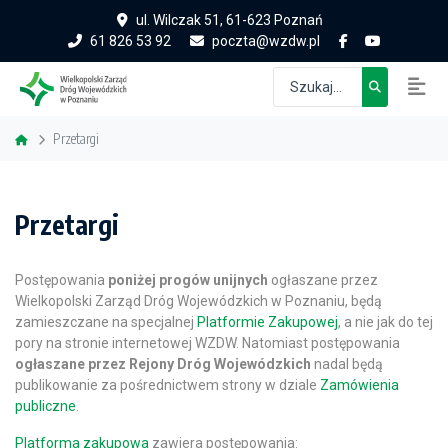
ul. Wilczak 51, 61-623 Poznań
61 826 53 92
poczta@wzdw.pl
Przetargi
Przetargi
Postępowania
poniżej progów unijnych
ogłaszane przez
Wielkopolski Zarząd Dróg Wojewódzkich w Poznaniu, będą
zamieszczane na specjalnej
Platformie Zakupowej
, a nie jak do tej
pory na stronie internetowej WZDW. Natomiast postępowania
ogłaszane przez Rejony Dróg Wojewódzkich
nadal będą
publikowanie za pośrednictwem strony w dziale
Zamówienia
publiczne
.
Platforma zakupowa
zawiera postępowania: