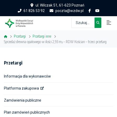
ul. Wilczak 51, 61-623 Poznań
61 826 53 92
poczta@wzdw.pl
Przetargi
Przetargi inne
Sprzedaż drewna opałowego w ilości 2,93 m³ – RDW Kościan – trzeci przetarg
Przetargi
Informacja dla wykonawców
Platforma zakupowa
Zamówienia publiczne
Plan zamówień publicznych