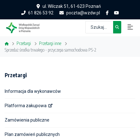
ul. Wilczak 51, 61-623 Poznań
61 826 53 92
poczta@wzdw.pl
Przetargi
Przetargi inne
Sprzedaż środka trwałego - przyczepa samochodowa PS-2
Przetargi
Informacja dla wykonawców
Platforma zakupowa
Zamówienia publiczne
Plan zamówień publicznych