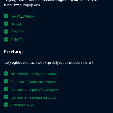
funduszy europejskich.
WRPO
,
WRPO+
KRBRD
ZPORR
PHARE
Przetargi
Listy ogłoszeń oraz instrukcje dotyczące składania ofert.
Informacje dla wykonawców
Plan zamówień publicznych
Zamówienia powyżej progów
Zamówienia poniżej progów
Przetargi inne