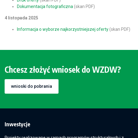
Druk oferty
(skan PDF)
Dokumentacja fotograficzna
(skan PDF)
4 listopada 2025
Informacja o wyborze najkorzystniejszej oferty
(skan PDF)
Chcesz złożyć wniosek do WZDW?
wnioski do pobrania
Inwestycje
Projekty realizowane w ramach programów strukturalnych i z