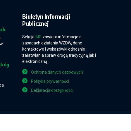
Biuletyn Informacji
Publicznej
ach
Sekcja
BIP
zawiera informacje o
a
zasadach działania WZDW, dane
 w
kontaktowe i wskazówki odnośnie
załatwiania spraw drogą tradycyjną jak i
elektroniczną.
dróg
Ochrona danych osobowych
Polityka prywatności
pa.
Deklaracja dostępności
Projekt i wykonanie: