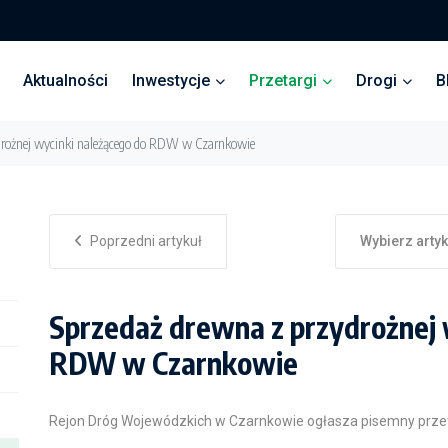
Aktualności
Inwestycje
Przetargi
Drogi
B
drożnej wycinki należącego do RDW w Czarnkowie
Poprzedni artykuł
Wybierz arty
Sprzedaż drewna z przydrożnej 
RDW w Czarnkowie
Rejon Dróg Wojewódzkich w Czarnkowie ogłasza pisemny przet