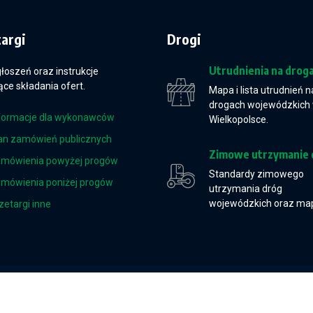
targi
Drogi
Utrudnienia na drog
głoszeń oraz instrukcje
ce składania ofert.
Mapa i lista utrudnień n
drogach wojewódzkich
formacje dla wykonawców
Wielkopolsce.
an zamówień publicznych
Zimowe utrzymanie 
mówienia powyżej progów
Standardy zimowego
mówienia poniżej progów
utrzymania dróg
wojewódzkich oraz ma
zetargi inne