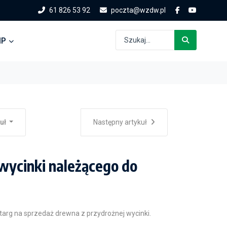
61 826 53 92
poczta@wzdw.pl
IP
kuł
Następny artykuł
wycinki należącego do
arg na sprzedaż drewna z przydrożnej wycinki.