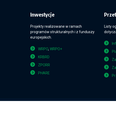
Inwestycje
Prze
Projekty realizowane w ramach
Listy o
programów strukturalnych i z funduszy
dotyczą
europejskich.
In
WRPO
,
WRPO+
Pl
KRBRD
Za
ZPORR
Za
PHARE
Pr