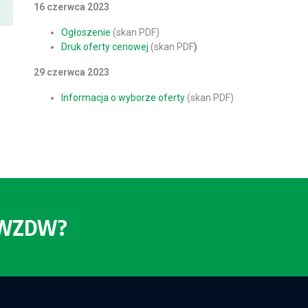
16 czerwca 2023
Ogłoszenie
(skan PDF)
Druk oferty cenowej
(skan PDF
)
29 czerwca 2023
Informacja o wyborze oferty
(skan PDF)
o WZDW?