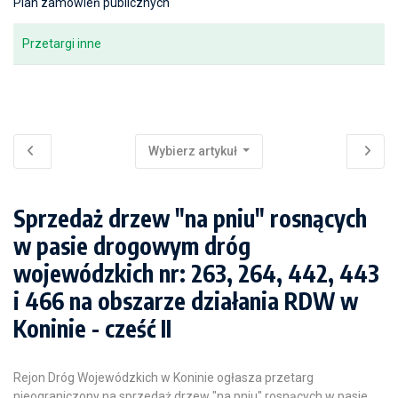
Plan zamówień publicznych
Przetargi inne
Wybierz artykuł
Sprzedaż drzew "na pniu" rosnących
w pasie drogowym dróg
wojewódzkich nr: 263, 264, 442, 443
i 466 na obszarze działania RDW w
Koninie - cześć II
Rejon Dróg Wojewódzkich w Koninie ogłasza przetarg
nieograniczony na sprzedaż drzew "na pniu" rosnących w pasie