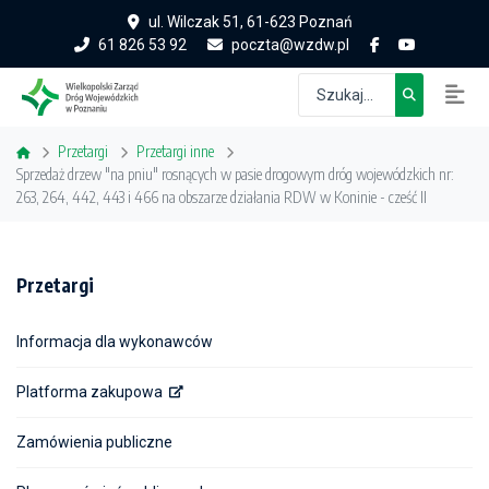
ul. Wilczak 51, 61-623 Poznań
61 826 53 92
poczta@wzdw.pl
Przetargi
Przetargi inne
Sprzedaż drzew "na pniu" rosnących w pasie drogowym dróg wojewódzkich nr:
263, 264, 442, 443 i 466 na obszarze działania RDW w Koninie - cześć II
Przetargi
Informacja dla wykonawców
Platforma zakupowa
Zamówienia publiczne