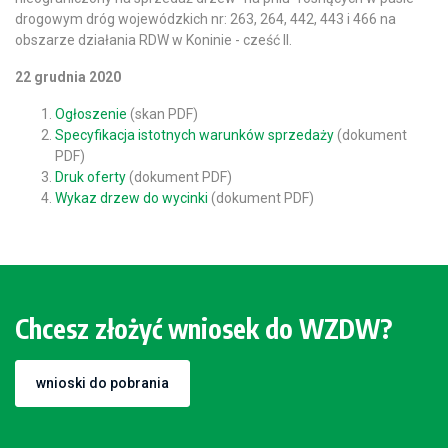
drogowym dróg wojewódzkich nr: 263, 264, 442, 443 i 466 na
obszarze działania RDW w Koninie - cześć II.
22 grudnia 2020
Ogłoszenie
(skan PDF)
Specyfikacja istotnych warunków sprzedaży
(dokument
PDF)
Druk oferty
(dokument PDF)
Wykaz drzew do wycinki
(dokument PDF)
Chcesz złożyć wniosek do WZDW?
wnioski do pobrania