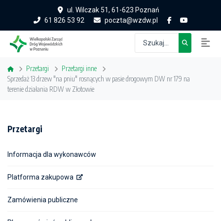
ul. Wilczak 51, 61-623 Poznań
61 826 53 92
poczta@wzdw.pl
Przetargi
Przetargi inne
Sprzedaż 13 drzew "na pniu" rosnących w pasie drogowym DW nr 179 na
terenie działania RDW w Złotowie
Przetargi
Informacja dla wykonawców
Platforma zakupowa
Zamówienia publiczne