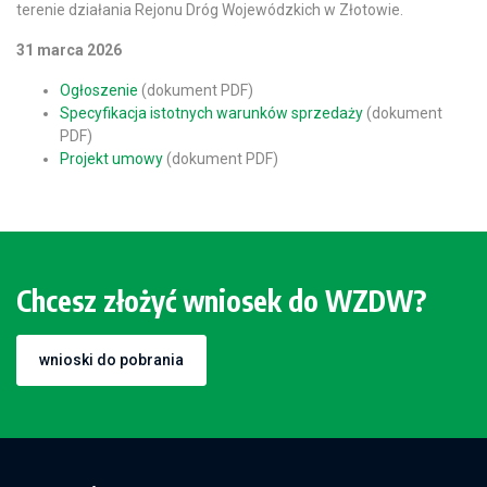
terenie działania Rejonu Dróg Wojewódzkich w Złotowie.
31 marca 2026
Ogłoszenie
(dokument PDF)
Specyfikacja istotnych warunków sprzedaży
(dokument
PDF)
Projekt umowy
(dokument PDF)
Chcesz złożyć wniosek do WZDW?
wnioski do pobrania