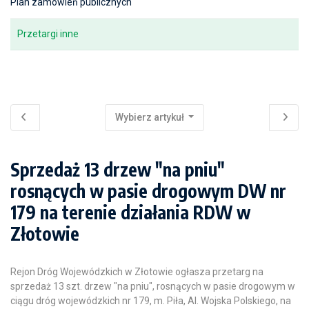
Plan zamówień publicznych
Przetargi inne
Wybierz artykuł
Sprzedaż 13 drzew "na pniu"
rosnących w pasie drogowym DW nr
179 na terenie działania RDW w
Złotowie
Rejon Dróg Wojewódzkich w Złotowie ogłasza przetarg na
sprzedaż 13 szt. drzew "na pniu", rosnących w pasie drogowym w
ciągu dróg wojewódzkich nr 179,
m. Piła, Al. Wojska Polskiego,
na