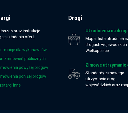
targi
Drogi
Utrudnienia na drog
głoszeń oraz instrukcje
ce składania ofert.
Mapa i lista utrudnień n
drogach wojewódzkich
formacje dla wykonawców
Wielkopolsce.
an zamówień publicznych
Zimowe utrzymanie 
mówienia powyżej progów
Standardy zimowego
mówienia poniżej progów
utrzymania dróg
wojewódzkich oraz ma
zetargi inne