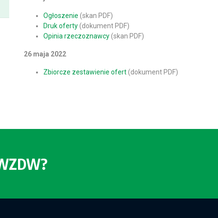
Ogłoszenie
(skan PDF)
Druk oferty
(dokument PDF)
Opinia rzeczoznawcy
(skan PDF)
26 maja 2022
Zbiorcze zestawienie ofert
(dokument PDF)
o WZDW?