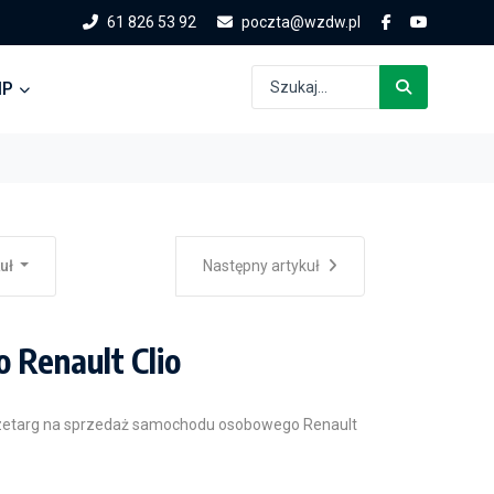
61 826 53 92
poczta@wzdw.pl
IP
kuł
Następny artykuł
Renault Clio
zetarg na sprzedaż samochodu osobowego Renault