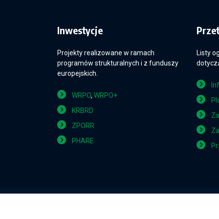
Inwestycje
Prze
Projekty realizowane w ramach
Listy o
programów strukturalnych i z funduszy
dotyczą
europejskich.
In
WRPO
,
WRPO+
Pl
KRBRD
Za
ZPORR
Za
PHARE
Pr