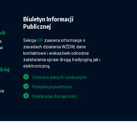
Biuletyn Informacji
Publicznej
ach
Sekcja
BIP
zawiera informacje o
a
zasadach działania WZDW, dane
 w
kontaktowe i wskazówki odnośnie
załatwiania spraw drogą tradycyjną jak i
elektroniczną.
dróg
Ochrona danych osobowych
Polityka prywatności
pa.
Deklaracja dostępności
Projekt i wykonanie: