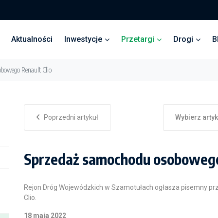
Aktualności
Inwestycje
Przetargi
Drogi
B
bowego Renault Clio
Poprzedni artykuł
Wybierz arty
Sprzedaż samochodu osobowego 
Rejon Dróg Wojewódzkich w Szamotułach ogłasza pisemny pr
Clio.
18 maja 2022