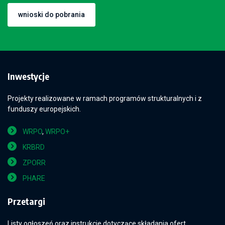
wnioski do pobrania
Inwestycje
Projekty realizowane w ramach programów strukturalnych i z
funduszy europejskich.
WRPO
,
WRPO+
KRBRD
ZPORR
PHARE
Przetargi
Listy ogłoszeń oraz instrukcje dotyczące składania ofert.