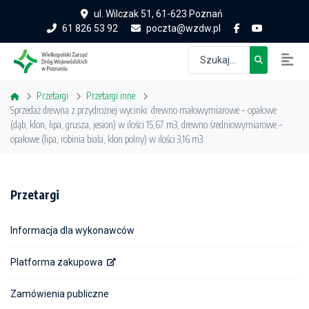
ul. Wilczak 51, 61-623 Poznań
61 826 53 92
poczta@wzdw.pl
Przetargi
Przetargi inne
Sprzedaż drewna z przydrożnej wycinki: drewno małowymiarowe – opałowe
(dąb, klon, lipa, grusza, jesion) w ilości 15,67 m3, drewno średniowymiarowe –
opałowe (lipa, robinia biała, klon polny) w ilości 3,16 m3
Przetargi
Informacja dla wykonawców
Platforma zakupowa
Zamówienia publiczne