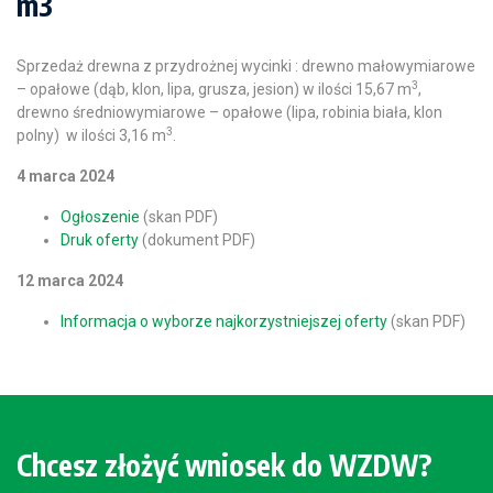
m3
Sprzedaż drewna z przydrożnej wycinki : drewno małowymiarowe
3
– opałowe (dąb, klon, lipa, grusza, jesion) w ilości 15,67 m
,
drewno średniowymiarowe – opałowe (lipa, robinia biała, klon
3
polny) w ilości 3,16 m
.
4 marca 2024
Ogłoszenie
(skan PDF)
Druk oferty
(dokument PDF)
12 marca 2024
Informacja o wyborze najkorzystniejszej oferty
(skan PDF)
Chcesz złożyć wniosek do WZDW?