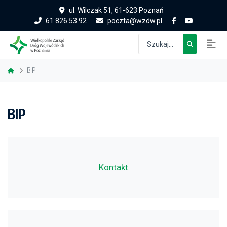
ul. Wilczak 51, 61-623 Poznań
61 826 53 92
poczta@wzdw.pl
BIP
BIP
Kontakt