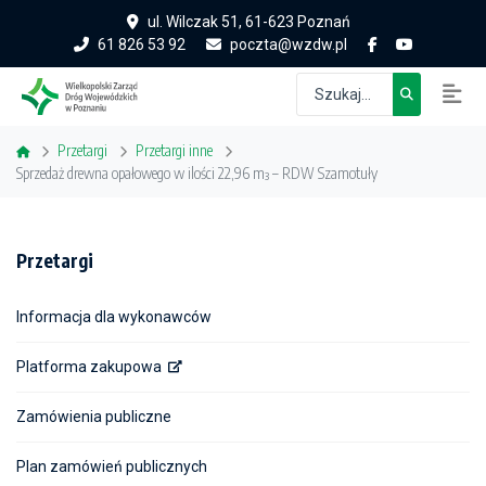
ul. Wilczak 51, 61-623 Poznań
61 826 53 92
poczta@wzdw.pl
Przetargi
Przetargi inne
Sprzedaż drewna opałowego w ilości 22,96 m³ – RDW Szamotuły
Przetargi
Informacja dla wykonawców
Platforma zakupowa
Zamówienia publiczne
Plan zamówień publicznych