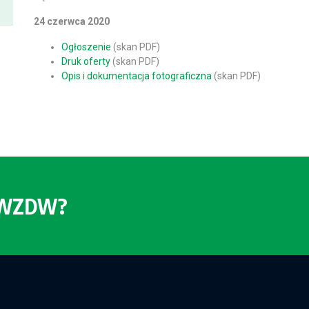
24 czerwca 2020
Ogłoszenie
(skan PDF)
Druk oferty
(skan PDF)
Opis i dokumentacja fotograficzna
(skan PDF)
o WZDW?