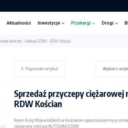
Aktualności
Inwestycje
Przetargi
Drogi
B
żarowej rolniczej – Autosan D35M – RDW Kościan
Poprzedni artykuł
Wybierz arty
Sprzedaż przyczepy ciężarowej 
RDW Kościan
Rejon Dróg Wojewódzkich w Kościanie ogłasza pisemny przeta
ciężarowa rolnicza AUTOSAN D35M.