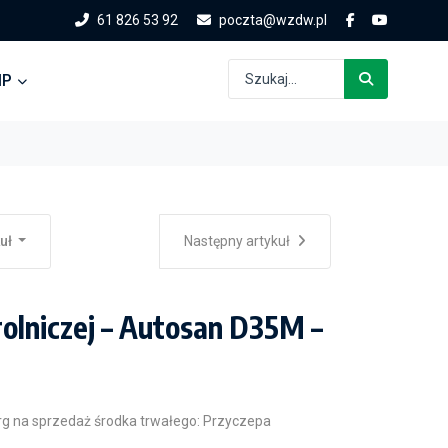
61 826 53 92
poczta@wzdw.pl
IP
kuł
Następny artykuł
rolniczej – Autosan D35M –
rg na sprzedaż środka trwałego: Przyczepa