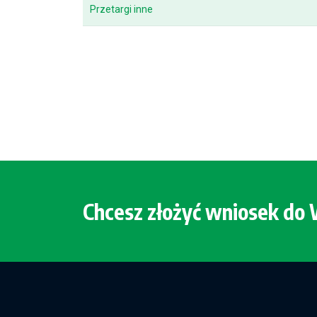
Przetargi inne
Chcesz złożyć wniosek d