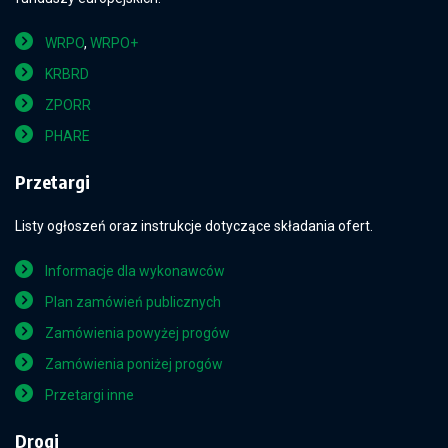
WRPO
,
WRPO+
KRBRD
ZPORR
PHARE
Przetargi
Listy ogłoszeń oraz instrukcje dotyczące składania ofert.
Informacje dla wykonawców
Plan zamówień publicznych
Zamówienia powyżej progów
Zamówienia poniżej progów
Przetargi inne
Drogi