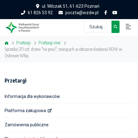
ul. Wilczak 51, 61-623 Poznań
61 826 53 92
poczta@wzdw.pl
Przetargi
Przetargi inne
Sprzedaż 371 szt. drzew "na pniu", rosnących w obszarze działania RDW w
Ostrowie Wlkp.
Przetargi
Informacja dla wykonawców
Platforma zakupowa
Zamówienia publiczne