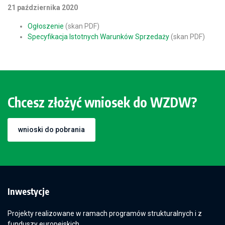
21 października 2020
Ogłoszenie
(skan PDF)
Specyfikacja Istotnych Warunków Sprzedaży
(skan PDF)
Chcesz złożyć wniosek do WZDW?
wnioski do pobrania
Inwestycje
Projekty realizowane w ramach programów strukturalnych i z
funduszy europejskich.