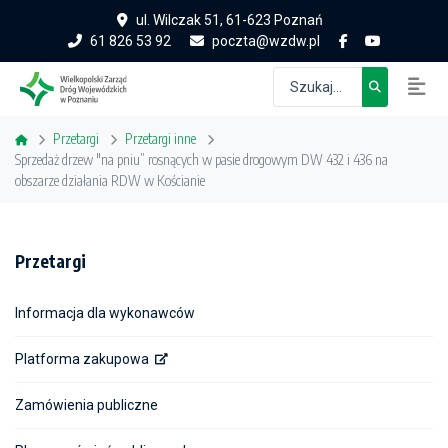
ul. Wilczak 51, 61-623 Poznań
61 826 53 92
poczta@wzdw.pl
Przetargi
Przetargi inne
Sprzedaż drzew "na pniu” rosnących w pasie drogowym DW 432 i 436 na
obszarze działania RDW w Kościanie
Przetargi
Informacja dla wykonawców
Platforma zakupowa
Zamówienia publiczne