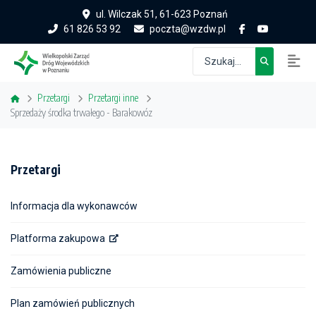
ul. Wilczak 51, 61-623 Poznań
61 826 53 92
poczta@wzdw.pl
Przetargi
Przetargi inne
Sprzedaży środka trwałego - Barakowóz
Przetargi
Informacja dla wykonawców
Platforma zakupowa
Zamówienia publiczne
Plan zamówień publicznych