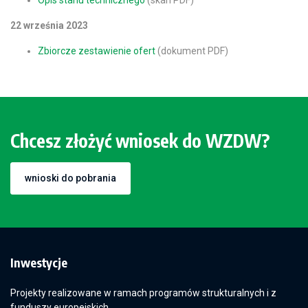
Opis stanu technicznego
(skan PDF)
22 września 2023
Zbiorcze zestawienie ofert
(dokument PDF)
Chcesz złożyć wniosek do WZDW?
wnioski do pobrania
Inwestycje
Projekty realizowane w ramach programów strukturalnych i z
funduszy europejskich.