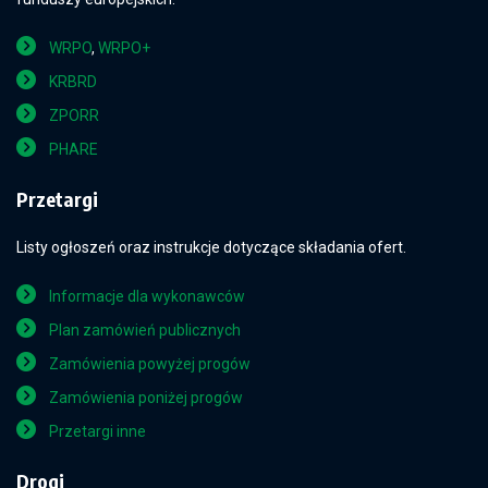
WRPO
,
WRPO+
KRBRD
ZPORR
PHARE
Przetargi
Listy ogłoszeń oraz instrukcje dotyczące składania ofert.
Informacje dla wykonawców
Plan zamówień publicznych
Zamówienia powyżej progów
Zamówienia poniżej progów
Przetargi inne
Drogi