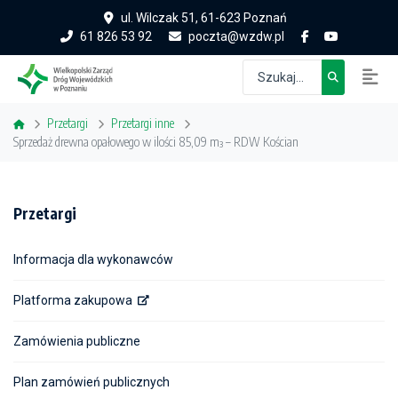
ul. Wilczak 51, 61-623 Poznań
61 826 53 92
poczta@wzdw.pl
Przetargi
Przetargi inne
Sprzedaż drewna opałowego w ilości 85,09 m³ – RDW Kościan
Przetargi
Informacja dla wykonawców
Platforma zakupowa
Zamówienia publiczne
Plan zamówień publicznych