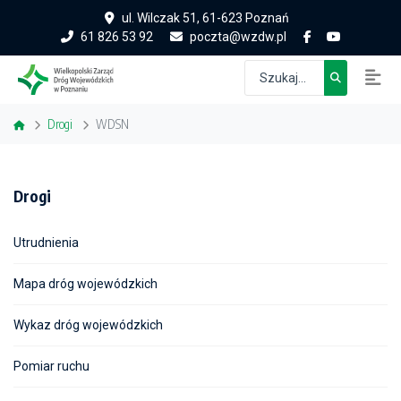
ul. Wilczak 51, 61-623 Poznań
61 826 53 92
poczta@wzdw.pl
Drogi
WDSN
Drogi
Utrudnienia
Mapa dróg wojewódzkich
Wykaz dróg wojewódzkich
Pomiar ruchu