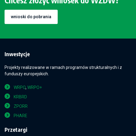
Chcesz złożyć wniosek do WZDW?
wnioski do pobrania
Inwestycje
Projekty realizowane w ramach programów strukturalnych i z
funduszy europejskich.
WRPO
,
WRPO+
KRBRD
ZPORR
PHARE
Przetargi