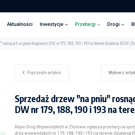
Aktualności
Inwestycje
Przetargi
Drogi
B
u" rosnących w pasie drogowym DW nr 179, 188, 190 i 193 na terenie działania RDW Zł
Poprzedni artykuł
Wybierz arty
Sprzedaż drzew "na pniu" rosn
DW nr 179, 188, 190 i 193 na te
Rejon Dróg Wojewódzkich w Złotowie ogłasza przetarg na spr
dróg wojewódzkich nr 179, 188, 190 i 193 na terenie działania 