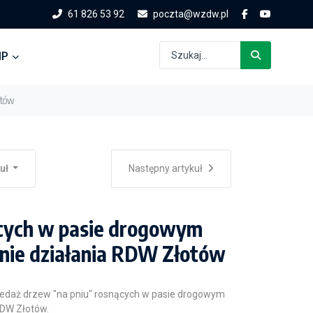
61 826 53 92
poczta@wzdw.pl
IP
otów
kuł
Następny artykuł
ących w pasie drogowym
renie działania RDW Złotów
zedaż drzew "na pniu" rosnących w pasie drogowym
RDW Złotów.