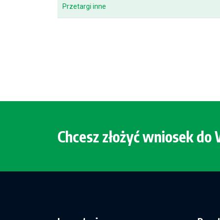
Przetargi inne
Chcesz złożyć wniosek d