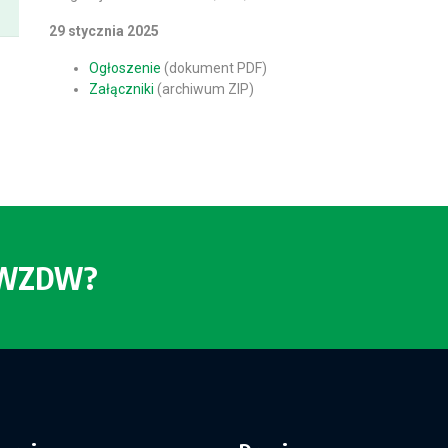
29 stycznia 2025
Ogłoszenie
(dokument PDF)
Załączniki
(archiwum ZIP)
o WZDW?