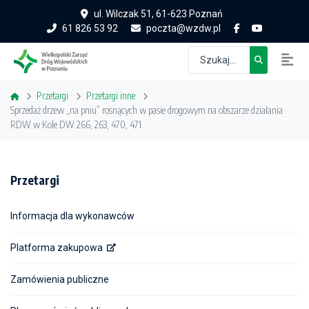
ul. Wilczak 51, 61-623 Poznań
61 826 53 92
poczta@wzdw.pl
Przetargi
Przetargi inne
Sprzedaż drzew „na pniu” rosnących w pasie drogowym na obszarze działania
RDW w Kole DW 266, 263, 470, 471
Przetargi
Informacja dla wykonawców
Platforma zakupowa
Zamówienia publiczne