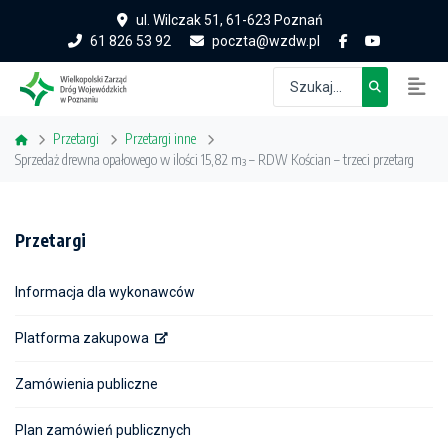
ul. Wilczak 51, 61-623 Poznań
61 826 53 92
poczta@wzdw.pl
Przetargi
Przetargi inne
Sprzedaż drewna opałowego w ilości 15,82 m³ – RDW Kościan – trzeci przetarg
Przetargi
Informacja dla wykonawców
Platforma zakupowa
Zamówienia publiczne
Plan zamówień publicznych