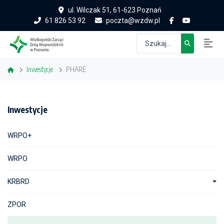
ul. Wilczak 51, 61-623 Poznań
61 826 53 92
poczta@wzdw.pl
Inwestycje
PHARE
Inwestycje
WRPO+
WRPO
KRBRD
ZPOR