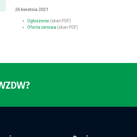
26 kwietnia 2021
Ogłoszenie
(skan PDF)
Oferta cenowa
(skan PDF)
o WZDW?