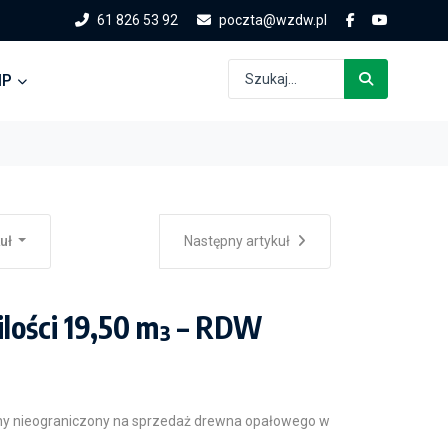
61 826 53 92
poczta@wzdw.pl
IP
kuł
Następny artykuł
lości 19,50 m³ – RDW
ny nieograniczony na sprzedaż drewna opałowego w