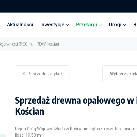
Aktualności
Inwestycje
Przetargi
Drogi
B
ego w ilości 19,50 m³ – RDW Kościan
Poprzedni artykuł
Wybierz arty
Sprzedaż drewna opałowego w i
Kościan
Rejon Dróg Wojewódzkich w Kościanie ogłasza przetarg pisem
ilości 19,50 m³.