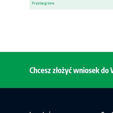
Przetargi inne
Chcesz złożyć wniosek d