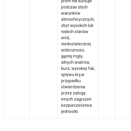
prom nie kursuje
podczas złych
warunków
atmosferycznych,
zbyt wysokich lub
niskich stanów
wód,
niedostatecznej
widoczności,
gęstej mgły,
silnych wiatrów,
burz, wysokiej fali,
spływu kry,w
przypadku
stwierdzenia
przez załogę
innych zagrożeń
bezpieczeństwa
jednostki.