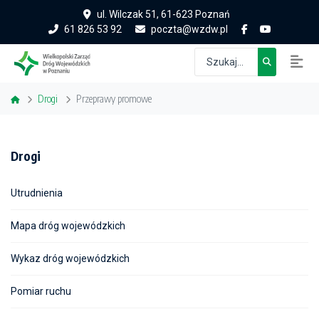
ul. Wilczak 51, 61-623 Poznań
61 826 53 92
poczta@wzdw.pl
Drogi
Przeprawy promowe
Drogi
Utrudnienia
Mapa dróg wojewódzkich
Wykaz dróg wojewódzkich
Pomiar ruchu