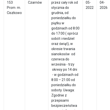
153
Czarnów
przez cały rok od
05-
04-
Prom m.
stycznia do
2022
2026
Ciszkowo
grudnia, od
poniedziałku do
piątku w
godzinach od 8:00
do 17:00 ( oprócz
sobót i niedziel
oraz świąt), w
okresie trwania
sianokosów od
czerwca do
września - trzy
okresy po 14 dni
- w godzinach od
8:00 – 21:00 od
poniedziałku do
soboty. Uwaga:
Zgodnie z
przepisami
bezpieczeństwa