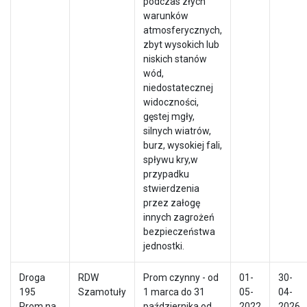
podczas złych
warunków
atmosferycznych,
zbyt wysokich lub
niskich stanów
wód,
niedostatecznej
widoczności,
gęstej mgły,
silnych wiatrów,
burz, wysokiej fali,
spływu kry,w
przypadku
stwierdzenia
przez załogę
innych zagrożeń
bezpieczeństwa
jednostki.
Droga
RDW
Prom czynny - od
01-
30-
195
Szamotuły
1 marca do 31
05-
04-
Prom na
października od
2022
2026