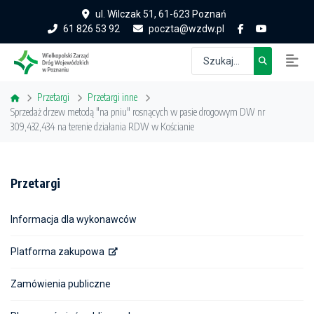
ul. Wilczak 51, 61-623 Poznań
61 826 53 92
poczta@wzdw.pl
Przetargi
Przetargi inne
Sprzedaż drzew metodą "na pniu" rosnących w pasie drogowym DW nr
309,432,434 na terenie działania RDW w Kościanie
Przetargi
Informacja dla wykonawców
Platforma zakupowa
Zamówienia publiczne