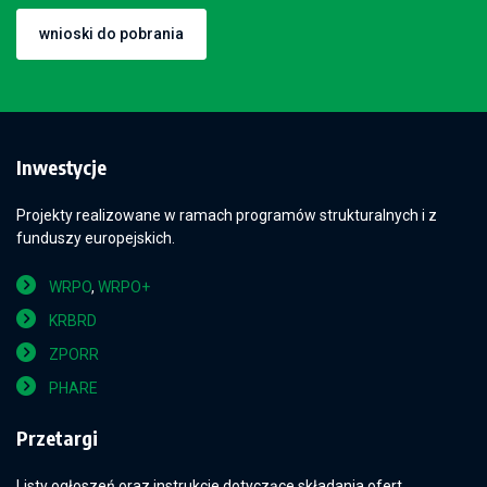
wnioski do pobrania
Inwestycje
Projekty realizowane w ramach programów strukturalnych i z
funduszy europejskich.
WRPO
,
WRPO+
KRBRD
ZPORR
PHARE
Przetargi
Listy ogłoszeń oraz instrukcje dotyczące składania ofert.