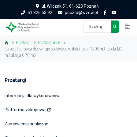
ul. Wilczak 51, 61-623 Poznań
61 826 53 92
poczta@wzdw.pl
Przetargi
Przetargi inne
Sprzedaż surowca drzewnego opałowego w ilości jesion 15,05 m3, topola 1,05
m3, akacja 0,70 m3
Przetargi
Informacja dla wykonawców
Platforma zakupowa
Zamówienia publiczne