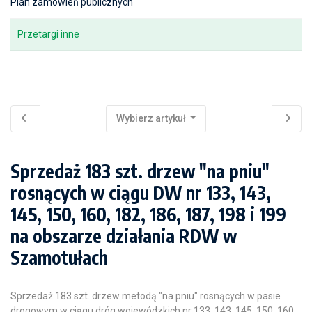
Plan zamówień publicznych
Przetargi inne
Wybierz artykuł
Sprzedaż 183 szt. drzew "na pniu"
rosnących w ciągu DW nr 133, 143,
145, 150, 160, 182, 186, 187, 198 i 199
na obszarze działania RDW w
Szamotułach
Sprzedaż 183 szt. drzew metodą "na pniu" rosnących w pasie
drogowym w ciągu dróg wojewódzkich nr 133, 143, 145, 150, 160,