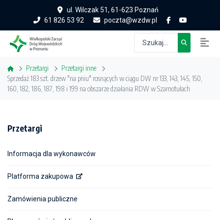
ul. Wilczak 51, 61-623 Poznań
61 826 53 92
poczta@wzdw.pl
Przetargi
Przetargi inne
Sprzedaż 183 szt. drzew "na pniu" rosnących w ciągu DW nr 133, 143, 145, 150,
160, 182, 186, 187, 198 i 199 na obszarze działania RDW w Szamotułach
Przetargi
Informacja dla wykonawców
Platforma zakupowa
Zamówienia publiczne