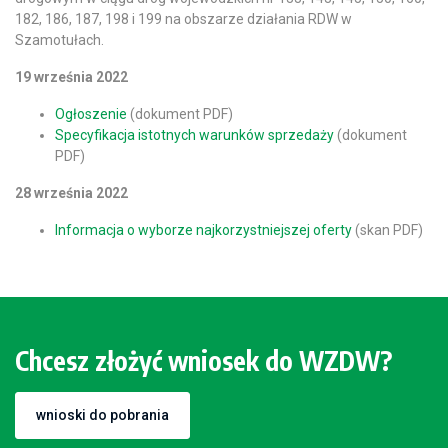
182, 186, 187, 198 i 199 na obszarze działania RDW w
Szamotułach.
19 września 2022
Ogłoszenie
(dokument PDF)
Specyfikacja istotnych warunków sprzedaży
(dokument
PDF)
28 września 2022
Informacja o wyborze najkorzystniejszej oferty
(skan PDF)
Chcesz złożyć wniosek do WZDW?
wnioski do pobrania