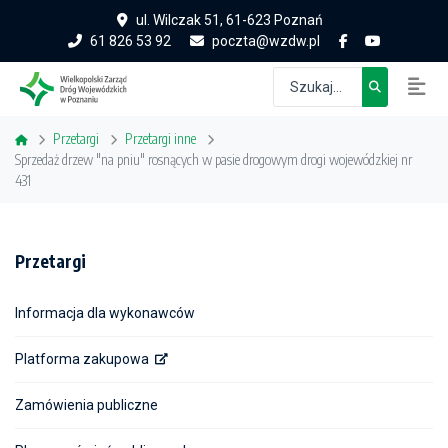
ul. Wilczak 51, 61-623 Poznań
61 826 53 92
poczta@wzdw.pl
Przetargi
Przetargi inne
Sprzedaż drzew "na pniu" rosnących w pasie drogowym drogi wojewódzkiej nr
431
Przetargi
Informacja dla wykonawców
Platforma zakupowa
Zamówienia publiczne