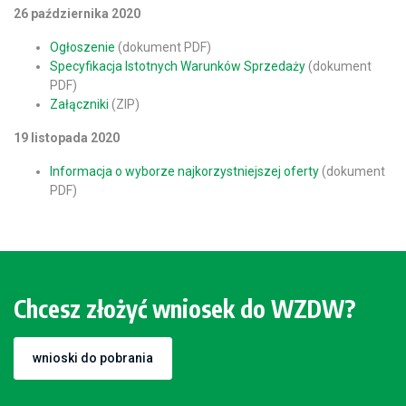
26 października 2020
Ogłoszenie
(dokument PDF)
Specyfikacja Istotnych Warunków Sprzedaży
(dokument
PDF)
Załączniki
(ZIP)
19 listopada 2020
Informacja o wyborze najkorzystniejszej oferty
(dokument
PDF)
Chcesz złożyć wniosek do WZDW?
wnioski do pobrania