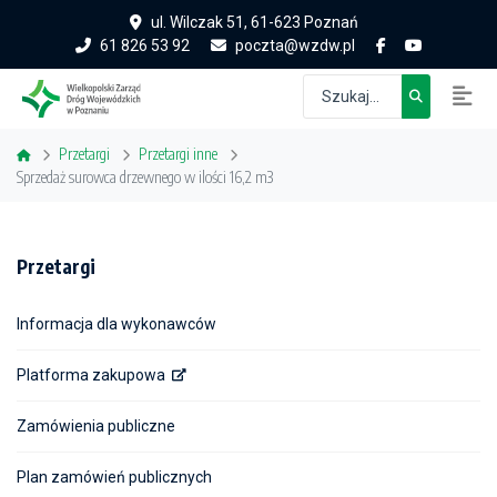
ul. Wilczak 51, 61-623 Poznań
61 826 53 92
poczta@wzdw.pl
Przetargi
Przetargi inne
Sprzedaż surowca drzewnego w ilości 16,2 m3
Przetargi
Informacja dla wykonawców
Platforma zakupowa
Zamówienia publiczne
Plan zamówień publicznych