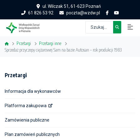
ul. Wilczak 51, 61-623 Poznań
61 826 53 92
poczta@wzdw.pl
Przetargi
Przetargi inne
Sprzedaż przyczepy ciężarowej Sam na bazie Autosan – rok produkcji 1983
Przetargi
Informacja dla wykonawców
Platforma zakupowa
Zamówienia publiczne
Plan zamówień publicznych