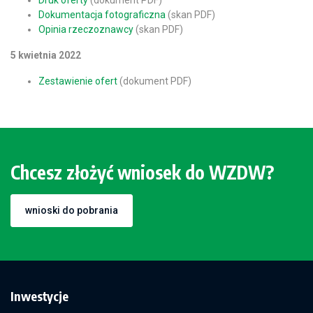
Druk oferty
(dokument PDF)
Dokumentacja fotograficzna
(skan PDF)
Opinia rzeczoznawcy
(skan PDF)
5 kwietnia 2022
Zestawienie ofert
(dokument PDF)
Chcesz złożyć wniosek do WZDW?
wnioski do pobrania
Inwestycje