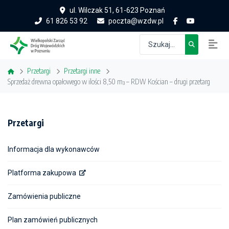
ul. Wilczak 51, 61-623 Poznań
61 826 53 92
poczta@wzdw.pl
Przetargi
Przetargi inne
Sprzedaż drewna opałowego w ilości 8,50 m³ – RDW Kościan – drugi przetarg
Przetargi
Informacja dla wykonawców
Platforma zakupowa
Zamówienia publiczne
Plan zamówień publicznych