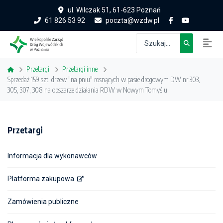
ul. Wilczak 51, 61-623 Poznań
61 826 53 92
poczta@wzdw.pl
Przetargi
Przetargi inne
Sprzedaż 159 szt. drzew "na pniu" rosnących w pasie drogowym DW nr 303,
305, 307, 308 na obszarze działania RDW w Nowym Tomyślu
Przetargi
Informacja dla wykonawców
Platforma zakupowa
Zamówienia publiczne