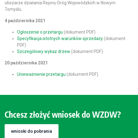
obszarze działania Rejonu Dróg Wojewódzkich w Nowym
Tomyślu.
4 października 2021
Ogłoszenie o przetargu
(dokument PDF)
Specyfikacja istotnych warunków sprzedaży
(dokument
PDF)
Szczegółowy wykaz drzew
(dokument PDF)
20 października 2021
Unieważnienie przetargu
(dokument PDF)
Chcesz złożyć wniosek do WZDW?
wnioski do pobrania