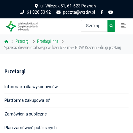
ul. Wilczak 51, 61-623 Poznań
61 826 53 92
poczta@wzdw.pl
Przetargi
Przetargi inne
Sprzedaż drewna opałowego w ilości 6,55 m³ – RDW Kościan – drugi przetarg
Przetargi
Informacja dla wykonawców
Platforma zakupowa
Zamówienia publiczne
Plan zamówień publicznych