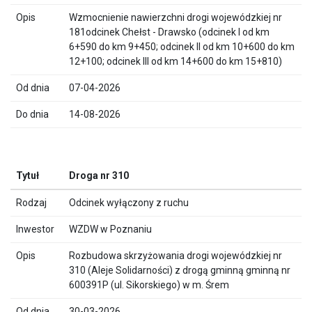
Wzmocnienie nawierzchni drogi wojewódzkiej nr
181odcinek Chełst - Drawsko (odcinek I od km
6+590 do km 9+450; odcinek II od km 10+600 do km
12+100; odcinek III od km 14+600 do km 15+810)
07-04-2026
14-08-2026
Droga nr 310
Odcinek wyłączony z ruchu
WZDW w Poznaniu
Rozbudowa skrzyżowania drogi wojewódzkiej nr
310 (Aleje Solidarności) z drogą gminną gminną nr
600391P (ul. Sikorskiego) w m. Śrem
30-03-2026