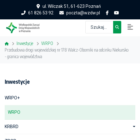
ul. Wilczak 51, 61-623 Poznań
61 826 53 92
poczta@wzdw.pl
Inwestycje
WRPO
Przebudowa drogi wojewódzkiej nr 178 Wałcz-Oborniki na odcinku Niekursko
- granica województwa
Inwestycje
WRPO+
WRPO
KRBRD