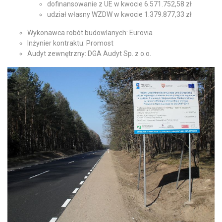
dofinansowanie z UE w kwocie 6.571.752,58 zł
udział własny WZDW w kwocie 1.379.877,33 zł
Wykonawca robót budowlanych: Eurovia
Inżynier kontraktu: Promost
Audyt zewnętrzny: DGA Audyt Sp. z o.o.