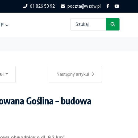
61 826 53 92
poczta@wzdw.pl
IP
kuł
Następny artykuł
owana Goślina – budowa
owa obwodnicy o dł. 9,3 km”