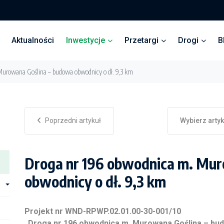
Aktualności
Inwestycje
Przetargi
Drogi
B
Murowana Goślina – budowa obwodnicy o dł. 9,3 km
Poprzedni artykuł
Wybierz arty
Droga nr 196 obwodnica m. Mur
obwodnicy o dł. 9,3 km
Projekt nr WND-RPWP.02.01.00-30-001/10
„Droga nr 196 obwodnica m. Murowana Goślina – bud