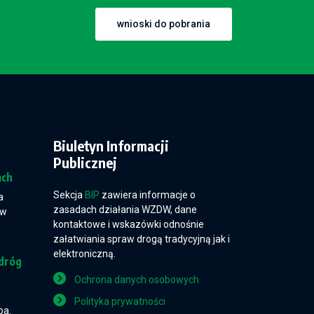
wnioski do pobrania
Biuletyn Informacji
Publicznej
ach
Sekcja
BIP
zawiera informacje o
a
zasadach działania WZDW, dane
 w
kontaktowe i wskazówki odnośnie
załatwiania spraw drogą tradycyjną jak i
elektroniczną.
dróg
Ochrona danych osobowych
Polityka prywatności
pa.