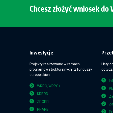
Chcesz złożyć wniosek d
Inwestycje
Prze
Projekty realizowane w ramach
Listy o
programów strukturalnych i z funduszy
dotyczą
europejskich.
In
WRPO
,
WRPO+
Pl
KRBRD
Za
ZPORR
Za
PHARE
Pr