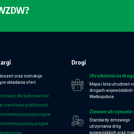
o WZDW?
targi
Drogi
Utrudnienia na drog
głoszeń oraz instrukcje
ce składania ofert.
Mapa i lista utrudnień n
drogach wojewódzkich
formacje dla wykonawców
Wielkopolsce.
an zamówień publicznych
Zimowe utrzymanie 
mówienia powyżej progów
Standardy zimowego
mówienia poniżej progów
utrzymania dróg
wojewódzkich oraz ma
zetargi inne