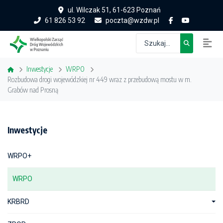
ul. Wilczak 51, 61-623 Poznań
61 826 53 92
poczta@wzdw.pl
Inwestycje
WRPO
Rozbudowa drogi wojewódzkiej nr 449 wraz z przebudową mostu w m.
Grabów nad Prosną
Inwestycje
WRPO+
WRPO
KRBRD