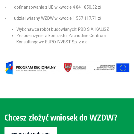
- dofinansowanie z UE w kwocie 4 841 850,32 zł
- udział własny WZDW w kwocie 1 557 117,71 zł
Wykonawca robót budowlanych: PBD S.A. KALISZ
Zespół inżyniera kontraktu: Zachodnie Centrum
Konsultingowe EURO INVEST Sp. z o.o.
Chcesz złożyć wniosek do WZDW?
wnioski do pobrania