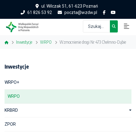
ul. Wilczak 51, 61-623 Poznań
61 826 53 92
poczta@wzdw.pl
Inwestycje
WRPO
Wzmocnienie drogi Nr 473 Chełmno-Dąbie
Inwestycje
WRPO+
WRPO
KRBRD
ZPOR