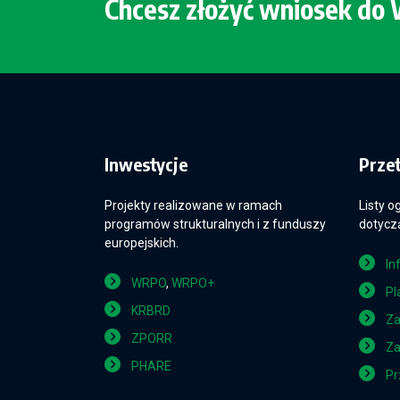
Chcesz złożyć wniosek d
Inwestycje
Prze
Projekty realizowane w ramach
Listy o
programów strukturalnych i z funduszy
dotyczą
europejskich.
In
WRPO
,
WRPO+
Pl
KRBRD
Za
ZPORR
Za
PHARE
Pr