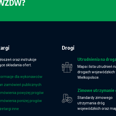
o WZDW?
targi
Drogi
Utrudnienia na drog
głoszeń oraz instrukcje
ce składania ofert.
Mapa i lista utrudnień n
drogach wojewódzkich
formacje dla wykonawców
Wielkopolsce.
an zamówień publicznych
Zimowe utrzymanie 
mówienia powyżej progów
Standardy zimowego
mówienia poniżej progów
utrzymania dróg
wojewódzkich oraz ma
zetargi inne