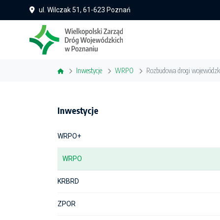
ul. Wilczak 51, 61-623 Poznań
Inwestycje
WRPO
Rozbudowa drogi wojewódzki
Inwestycje
WRPO+
WRPO
KRBRD
ZPOR