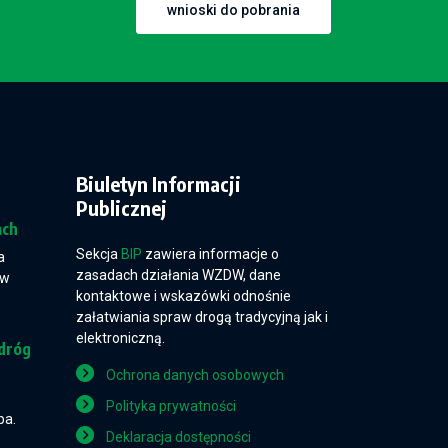
wnioski do pobrania
Biuletyn Informacji
Publicznej
ach
Sekcja
BIP
zawiera informacje o
a
zasadach działania WZDW, dane
 w
kontaktowe i wskazówki odnośnie
załatwiania spraw drogą tradycyjną jak i
elektroniczną.
dróg
Ochrona danych osobowych
Polityka prywatności
pa.
Deklaracja dostępności