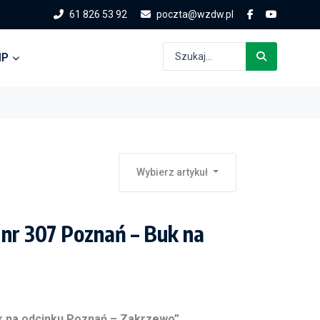
61 826 53 92
poczta@wzdw.pl
IP
Wybierz artykuł
nr 307 Poznań – Buk na
k na odcinku Poznań – Zakrzewo”