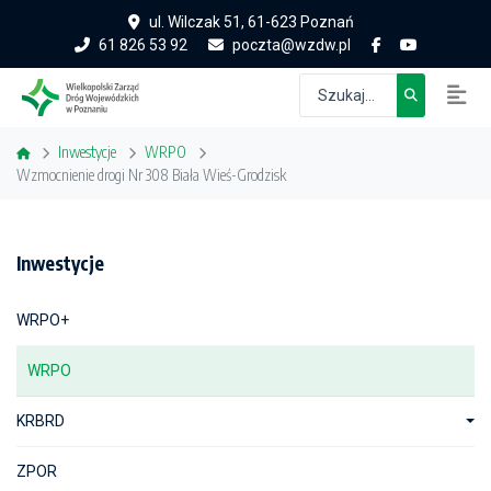
ul. Wilczak 51, 61-623 Poznań
61 826 53 92
poczta@wzdw.pl
Inwestycje
WRPO
Wzmocnienie drogi Nr 308 Biała Wieś-Grodzisk
Inwestycje
WRPO+
WRPO
KRBRD
ZPOR